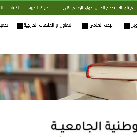
هيئة التدريس
الكليات
ال
ميثاق الإستخدام الحسن لموارد الإعلام الآلي
وين
البحث العلمي
التعاون و العلاقات الخارجية
تحميل