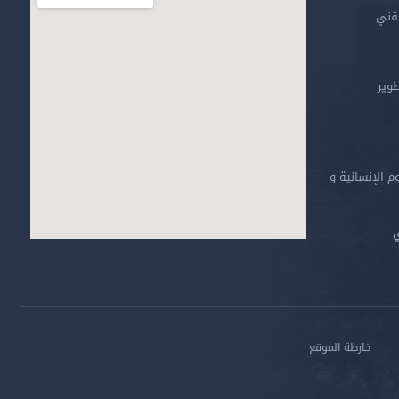
تقني
طوير
م الإنسانية و
ي
خارطة الموقع