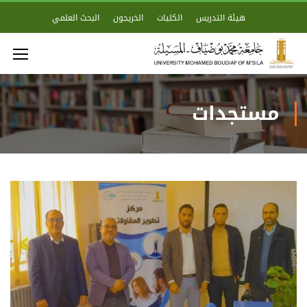
هيئة التدريس
الكليات
الخريجون
البحث العلمي
مستجدات