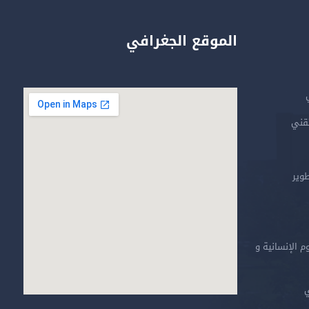
الموقع الجغرافي
تقني
طوير
م الإنسانية و
ي