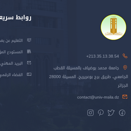
روابط سريع
التعليم عن بعد
المستودع المؤسس
213.35.13.38.54+
البريد المهني
جامعة محمد بوضياف بالمسيلة القطب
الفضاء الرقمي
الجامعي، طريق برج بوعريريج، المسيلة 28000
الجزائر
contact@univ-msila.dz