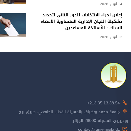
14 أبريل، 2026
إعلان اجراء الانتخابات للدور الثاني لتجديد
تشكيلة اللجان الإدارية المتساوية الأعضاء
السلك : الأساتذة المساعدين
12 أبريل، 2026
213.35.13.38.54+
جامعة محمد بوضياف بالمسيلة القطب الجامعي، طريق برج
بوعريريج، المسيلة 28000 الجزائر
contact@univ-msila.dz