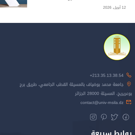
12 أبريل، 2026
213.35.13.38.54+
جامعة محمد بوضياف بالمسيلة القطب الجامعي، طريق برج
بوعريريج، المسيلة 28000 الجزائر
contact@univ-msila.dz
روابط سريعة