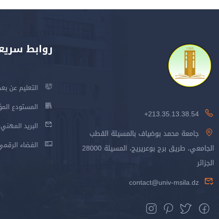
روابط سريع
التعليم عن بعد
المستودع المؤسس
213.35.13.38.54+
البريد المهني
جامعة محمد بوضياف بالمسيلة القطب
الفضاء الرقمي
الجامعي، طريق برج بوعريريج، المسيلة 28000
الجزائر
contact@univ-msila.dz