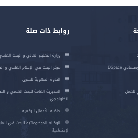
ة
روابط ذات صلة
وزارة التعليم العالي و البحث العلمي
اتي DSpace
مركز البحث في الإعلام العلمي و ال
الندوة الجهوية للشرق
 للعمل
المديرية العامة للبحث العلمي و الت
التكنولوجي
حاضنة الأعمال الرقمية
الوكالة الموضوعاتية للبحث في العلو
الإجتماعية