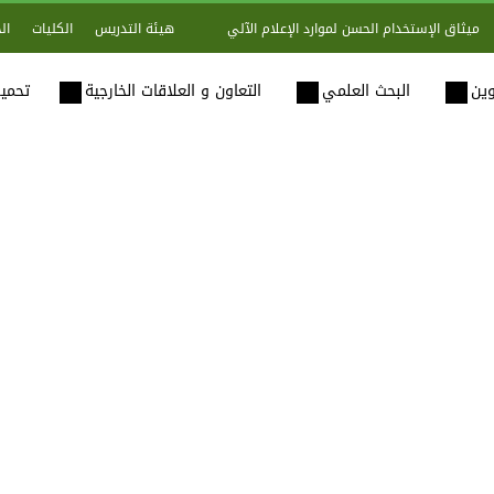
هيئة التدريس
الكليات
ال
ميثاق الإستخدام الحسن لموارد الإعلام الآلي
وين
البحث العلمي
التعاون و العلاقات الخارجية
تحميل