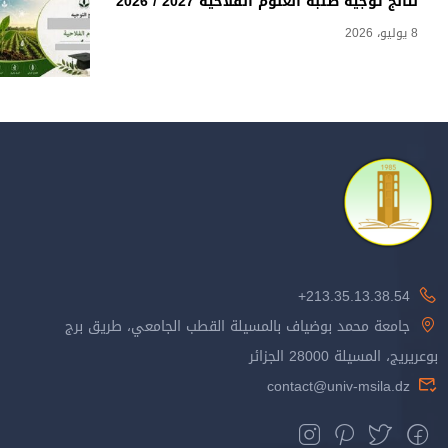
نتائج توجيه طلبة العلوم الفلاحية 2027 / 2026
8 يوليو، 2026
213.35.13.38.54+
جامعة محمد بوضياف بالمسيلة القطب الجامعي، طريق برج
بوعريريج، المسيلة 28000 الجزائر
contact@univ-msila.dz