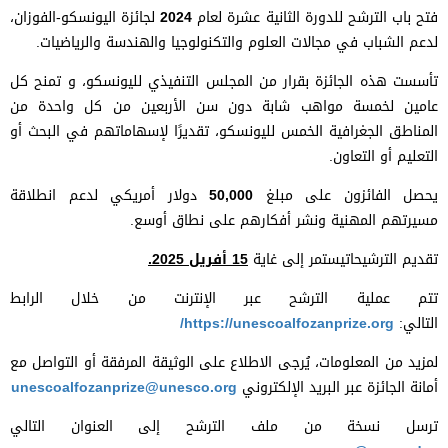
فتح باب الترشح للدورة الثانية عشرة لعام
2024
لجائزة اليونسكو-الفوزان،
لدعم الشباب في مجالات العلوم والتكنولوجيا والهندسة والرياضيات.
تأسست هذه الجائزة بقرار من المجلس التنفيذي لليونسكو، و تمنح كل
عامين لخمسة مواهب شابة دون سن الأربعين من كل واحدة من
المناطق الجغرافية الخمس لليونسكو، تقديرًا لإسهاماتهم في البحث أو
التعليم أو التعاون.
يحصل الفائزون على مبلغ
50,000
دولار أمريكي لدعم انطلاقة
مسيرتهم المهنية ونشر أفكارهم على نطاق أوسع.
تقديم الترشيحاتيستمر إلى غاية
15 أفريل 2025
.
تتم عملية الترشح عبر الإنترنت من خلال الرابط
التالي:
https://unescoalfozanprize.org/
لمزيد من المعلومات، يُرجى الاطلاع على الوثيقة المرفقة أو التواصل مع
أمانة الجائزة عبر البريد الإلكتروني
unescoalfozanprize@unesco.org
ترسل نسخة من ملف الترشح إلى العنوان التالي