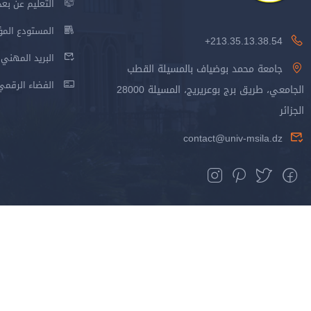
التعليم عن بعد
المستودع المؤسس
213.35.13.38.54+
البريد المهني
جامعة محمد بوضياف بالمسيلة القطب
الفضاء الرقمي
الجامعي، طريق برج بوعريريج، المسيلة 28000
الجزائر
contact@univ-msila.dz
جميع الحقوق محفوظة جامعة المسيلة - 2024