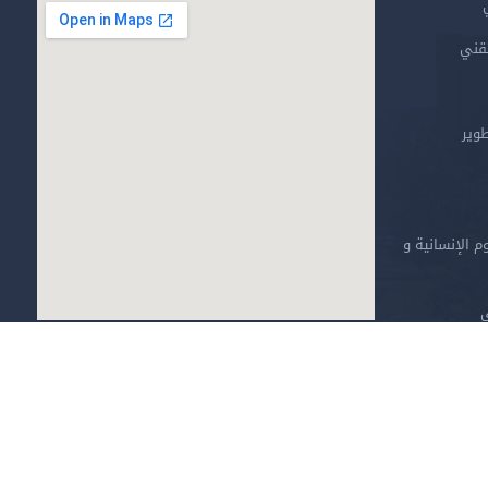
تقني
طوير
م الإنسانية و
ي
خارطة الموقع