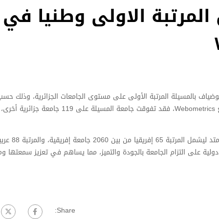
المرتبة الاولى وطنيا في
ياف بالمسيلة المرتبة الأولى على مستوى الجامعات الجزائرية، وذلك حس
Webometrics للجامعات العالمية. وبحسب آخر تحديث لموقع Webometrics، فقد تفوقت جامعة المسيلة على 119 
ولم يقتصر إنجاز جامعة المسيلة على الصعيد الوطني، بل امتد لي
ادة دولية على التزام الجامعة بالجودة والتميز، مما يساهم في تعزيز سمعتها وم
Share: