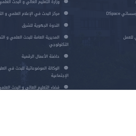
وزارة التعليم العالي و البحث العلمي
اتي DSpace
مركز البحث في الإعلام العلمي و ال
الندوة الجهوية للشرق
 للعمل
المديرية العامة للبحث العلمي و الت
التكنولوجي
حاضنة الأعمال الرقمية
الوكالة الموضوعاتية للبحث في العلو
الإجتماعية
فضاء التعليم العالي و البحث العلم
سياسة الخصوصية
شروط الاستخدام