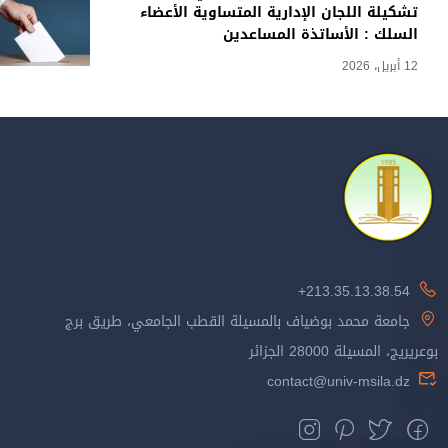
تشكيلة اللجان الإدارية المتساوية الأعضاء
السلك : الأساتذة المساعدين
12 أبريل، 2026
213.35.13.38.54+
جامعة محمد بوضياف بالمسيلة القطب الجامعي، طريق برج
بوعريريج، المسيلة 28000 الجزائر
contact@univ-msila.dz