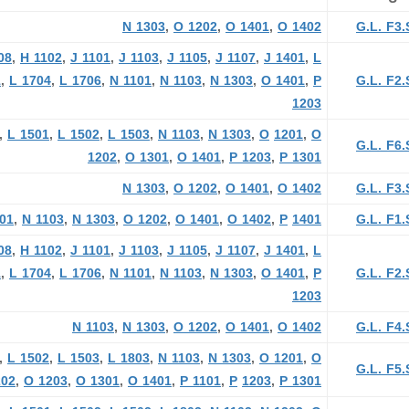
N 1303
,
O 1202
,
O 1401
,
O 1402
G.L. F3.
08
,
H 1102
,
J 1101
,
J 1103
,
J 1105
,
J 1107
,
J 1401
,
L
1
,
L 1704
,
L 1706
,
N 1101
,
N 1103
,
N 1303
,
O 1401
,
P
G.L. F2.
1203
,
L 1501
,
L 1502
,
L 1503
,
N 1103
,
N 1303
,
O
1201
,
O
G.L. F6.
1202
,
O 1301
,
O 1401
,
P 1203
,
P 1301
N 1303
,
O 1202
,
O 1401
,
O 1402
G.L. F3.
101
,
N 1103
,
N 1303
,
O 1202
,
O 1401
,
O 1402
,
P
1401
G.L. F1.
08
,
H 1102
,
J 1101
,
J 1103
,
J 1105
,
J 1107
,
J 1401
,
L
1
,
L 1704
,
L 1706
,
N 1101
,
N 1103
,
N 1303
,
O 1401
,
P
G.L. F2.
1203
N 1103
,
N 1303
,
O 1202
,
O 1401
,
O 1402
G.L. F4.
,
L 1502
,
L 1503
,
L 1803
,
N 1103
,
N 1303
,
O
1201
,
O
G.L. F5.
202
,
O 1203
,
O 1301
,
O 1401
,
P 1101
,
P
1203
,
P 1301