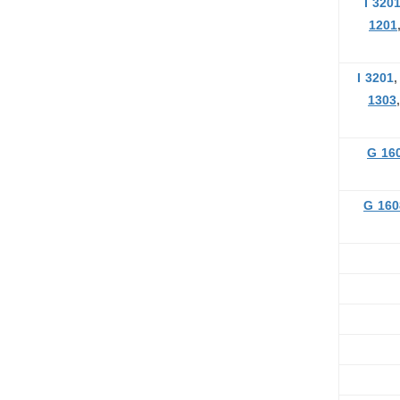
I 320
1201
I 3201
1303
G 16
G
160