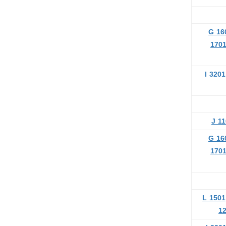
G 16
170
I 3201
J 1
G 16
170
L 1501
1