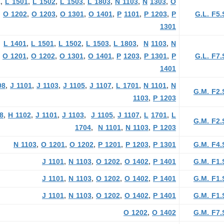
1
,
L 1501
,
L 1502
,
L 1503
,
L 1803
,
N 1103
,
N
1303
,
O
,
O 1202
,
O 1203
,
O 1301
,
O 1401
,
P
1101
,
P 1203
,
P
G.L. F5.
1301
,
L 1401
,
L 1501
,
L 1502
,
L 1503
,
L 1803
,
N
1103
,
N
,
O 1201
,
O 1202
,
O 1301
,
O 1401
,
P
1203
,
P 1301
,
P
G.L. F7.
1401
08
,
J 1101
,
J 1103
,
J 1105
,
J 1107
,
L 1701
,
N 1101
,
N
G.M. F2.
1103
,
P 1203
8
,
H 1102
,
J 1101
,
J 1103
,
J 1105
,
J 1107
,
L
1701
,
L
G.M. F2.
1704
,
N 1101
,
N 1103
,
P 1203
N 1103
,
O 1201
,
O 1202
,
P 1201
,
P 1203
,
P 1301
G.M. F4.
J 1101
,
N 1103
,
O 1202
,
O 1402
,
P 1401
G.M. F1.
J 1101
,
N 1103
,
O 1202
,
O 1402
,
P 1401
G.M. F1.
J 1101
,
N 1103
,
O 1202
,
O 1402
,
P 1401
G.M. F1.
O 1202
,
O 1402
G.M. F7.