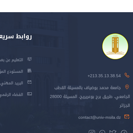
روابط سريع
التعليم عن بعد
المستودع المؤسس
213.35.13.38.54+
البريد المهني
جامعة محمد بوضياف بالمسيلة القطب
الفضاء الرقمي
الجامعي، طريق برج بوعريريج، المسيلة 28000
الجزائر
contact@univ-msila.dz