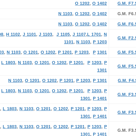
O 1202
,
O 1402
G.M. F7.
N 1103
,
O 1202
,
O 1402
G
.M. F6.
N 1103
,
O 1202
,
O 1402
G.M. F6.
08
,
H 1102
,
J 1101
,
J 1103
,
J 1105
,
J 1107
,
L 1701
,
N
G.M. F2.
1101
,
N 1103
,
P 1203
03
,
N 1103
,
O 1201
,
O 1202
,
P 1201
,
P 1203
,
P
1301
G.M. F5.
,
L 1803
,
N 1103
,
O 1201
,
O 1202
,
P 1201
,
P
1203
,
P
G.M. F5.
1301
N 1103
,
O 1201
,
O 1202
,
P 1201
,
P 1203
,
P 1301
G.M. F4.
,
L 1803
,
N 1103
,
O 1201
,
O 1202
,
P 1201
,
P
1203
,
P
G.M. F3.
1301
,
P 1401
,
L 1803
,
N 1103
,
O 1201
,
O 1202
,
P 1201
,
P
1203
,
P
G.M. F3.
1301
,
P 1401
,
L 1803
,
N 1103
,
O 1201
,
O 1202
,
P 1201
,
P
1203
,
P
G
.M. F3.
1301
,
P 1401