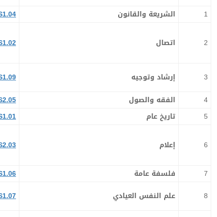
1
الشريعة والقانون
S1.04
2
اتصال
S1.02
3
إرشاد وتوجيه
S1.09
4
الفقه والصول
S2.05
5
تاريخ عام
S1.01
6
إعلام
S2.03
7
فلسفة عامة
S1.06
8
علم النفس العيادي
S1.07