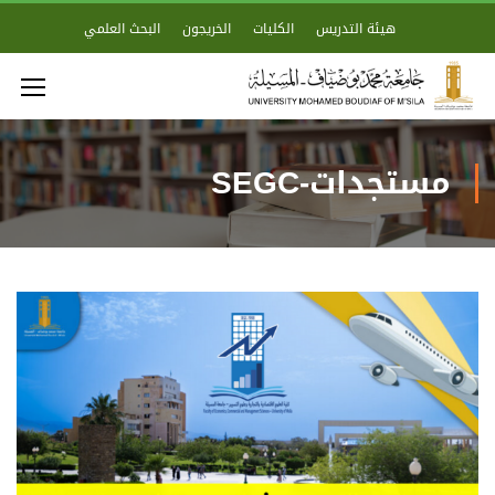
هيئة التدريس
الكليات
الخريجون
البحث العلمي
مستجدات-SEGC