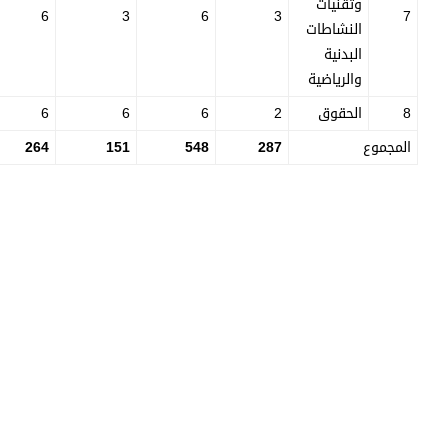
وتقنيات
6
3
6
3
7
النشاطات
البدنية
والرياضية
8
الحقوق
2
6
6
6
المجموع
287
548
151
264