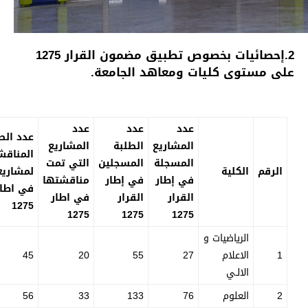
2.إحصائيات بخصوص تطبيق مضمون القرار 1275
ى مستوى كليات ومعاهد الجامعة.
عدد
عدد
عدد
عدد الطلبة
المشاريع
الطلبة
المشاريع
المناقشين
المسجلة
المسجلين
التي تمت
الرقم
الكلية
لمشاريعهم
في إطار
في إطار
مناقشتها
في اطار
القرار
القرار
في اطار
1275
1275
1275
1275
الرياضيات و
1
الاعلام
27
55
20
45
الالـي
2
العلوم
76
133
33
56