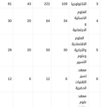
3
التكنولوجيا
109
222
43
81
العلوم
الانسانية
30
20
64
34
4
و
الاجتماعية
العلوم
الاقتصادية
5
والتجارية
30
50
20
28
وعلوم
التسيير
معهد
تسير
12
6
12
6
6
التقنيات
الحضرية
معهد
علوم