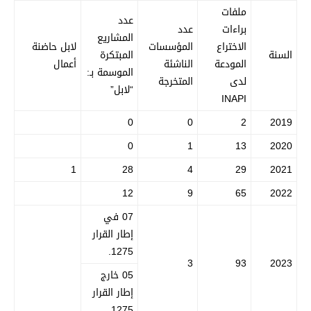
ملفات
عدد
براءات
عدد
المشاريع
الاختراع
المؤسسات
لابل حاضنة
سنة
المبتكرة
المودعة
الناشئة
أعمال
الموسمة بـ:
لدى
المتخرجة
“لابل”
INAPI
0
0
2
201
0
1
13
202
1
28
4
29
202
12
9
65
202
07 في
إطار القرار
1275.
3
93
202
05 خارج
إطار القرار
1275