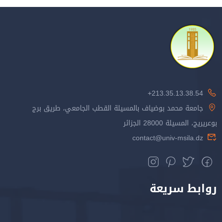
213.35.13.38.54+
جامعة محمد بوضياف بالمسيلة القطب الجامعي، طريق برج
، المسيلة 28000 الجزائر
contact@univ-msila.dz
بط سريعة