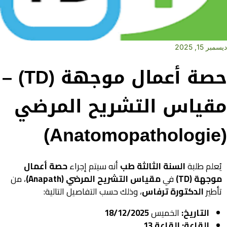
ديسمبر 15, 2025
حصة أعمال موجهة (TD) –
مقياس التشريح المرضي
(Anatomopathologie)
يُعلم طلبة
السنة الثالثة طب
أنه سيتم إجراء
حصة أعمال
موجهة (TD)
في
مقياس التشريح المرضي (Anapath)
، من
تأطير
الدكتورة ترفاس
، وذلك حسب التفاصيل التالية:
التاريخ:
الخميس
18/12/2025
القاعة:
القاعة 13