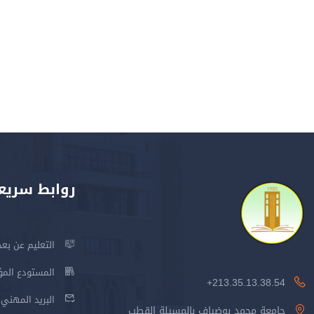
روابط سريع
التعليم عن بعد
المستودع المؤسس
213.35.13.38.54+
البريد المهني
جامعة محمد بوضياف بالمسيلة القطب