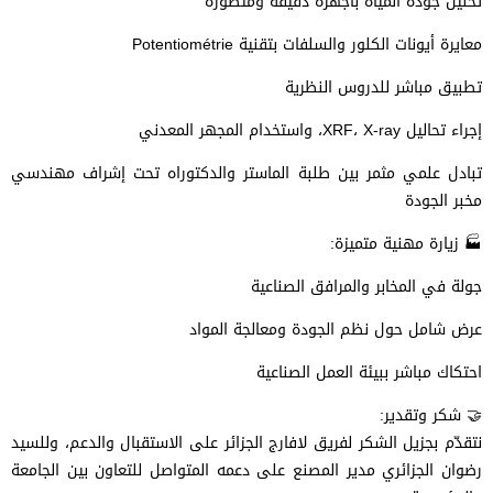
تحليل جودة المياه بأجهزة دقيقة ومتطورة
معايرة أيونات الكلور والسلفات بتقنية Potentiométrie
تطبيق مباشر للدروس النظرية
إجراء تحاليل XRF، X-ray، واستخدام المجهر المعدني
تبادل علمي مثمر بين طلبة الماستر والدكتوراه تحت إشراف مهندسي
مخبر الجودة
🏭 زيارة مهنية متميزة:
جولة في المخابر والمرافق الصناعية
عرض شامل حول نظم الجودة ومعالجة المواد
احتكاك مباشر ببيئة العمل الصناعية
🤝 شكر وتقدير:
نتقدّم بجزيل الشكر لفريق لافارج الجزائر على الاستقبال والدعم، وللسيد
رضوان الجزائري مدير المصنع على دعمه المتواصل للتعاون بين الجامعة