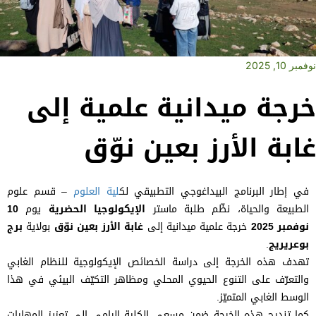
نوفمبر 10, 2025
خرجة ميدانية علمية إلى
غابة الأرز بعين نوّق
في إطار البرنامج البيداغوجي التطبيقي لك
لية العلوم
– قسم علوم
الطبيعة والحياة، نظّم طلبة ماستر
الإيكولوجيا الحضرية
يوم
10
نوفمبر 2025
خرجة علمية ميدانية إلى
غابة الأرز بعين نوّق
بولاية
برج
بوعريريج
.
تهدف هذه الخرجة إلى دراسة الخصائص الإيكولوجية للنظام الغابي
والتعرّف على التنوع الحيوي المحلي ومظاهر التكيّف البيئي في هذا
الوسط الغابي المتميّز.
كما تندرج هذه الخرجة ضمن مسعى الكلية الرامي إلى تعزيز المهارات