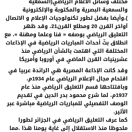
مختلف وسائل الاعلام الرياضي(السمعية
والسمعية البصرية والمكتوبة والإلكترونية
)،وأيضا بفضل تطور تكنولوجيات الإعلام و الاتصال
آواخر القرن 20 ومطلع القرن21، وقد ظهر
التعليق الرياضي بوصفه « فنا وعلما ومهنة »، مع
انطلاق بثّ أحداث المباريات الرياضية في الإذاعات
المختلفة التي اهتمت بالشأن الرياضي منذ
عشرينيات القرن الماضي في أوروبا وأمريكا
وقد كانت الإذاعة المصرية هي الرائدة عربيا في
اقتحام مجال الإعلام الرياضي عام 1934م،
وبافتتاحها قسم التعليق الرياضي منذ عام
1937م، لما شرع محمود بدر الدين في تقديم
الوصف التفصيلي للمباريات الرياضية مباشرة عبر
الأثير.
كما عرف التعليق الرياضي في الجزائر تطورا
ملحوظا منذ الاستقلال إلى غاية يومنا هذا ،مما