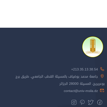
213.35.13.38.54+
جامعة محمد بوضياف بالمسيلة القطب الجامعي، طريق برج
بوعريريج، المسيلة 28000 الجزائر
contact@univ-msila.dz