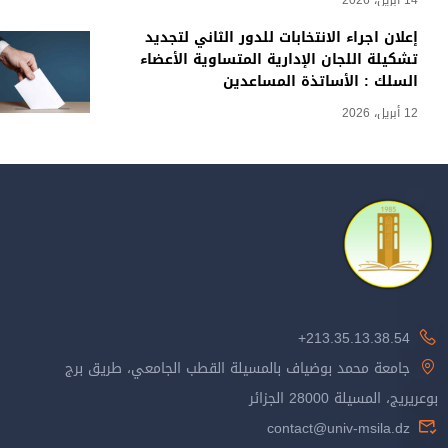
إعلان اجراء الانتخابات للدور الثاني لتجديد
تشكيلة اللجان الإدارية المتساوية الأعضاء
السلك : الأساتذة المساعدين
12 أبريل، 2026
213.35.13.38.54+
جامعة محمد بوضياف بالمسيلة القطب الجامعي، طريق برج
بوعريريج، المسيلة 28000 الجزائر
contact@univ-msila.dz