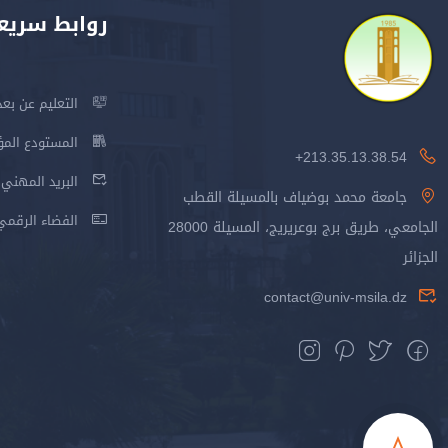
روابط سريع
التعليم عن بعد
المستودع المؤسس
213.35.13.38.54+
البريد المهني
جامعة محمد بوضياف بالمسيلة القطب
الفضاء الرقمي
الجامعي، طريق برج بوعريريج، المسيلة 28000
الجزائر
contact@univ-msila.dz