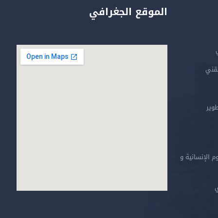
الموقع الجغرافي
تقني
طوير
م الإنسانية و
ي