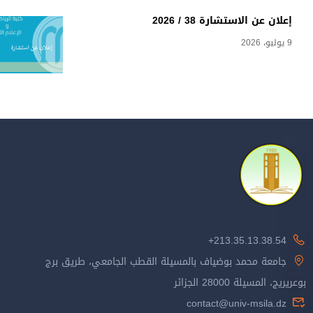
إعلان عن الاستشارة 38 / 2026
9 يوليو، 2026
213.35.13.38.54+
جامعة محمد بوضياف بالمسيلة القطب الجامعي، طريق برج
بوعريريج، المسيلة 28000 الجزائر
contact@univ-msila.dz