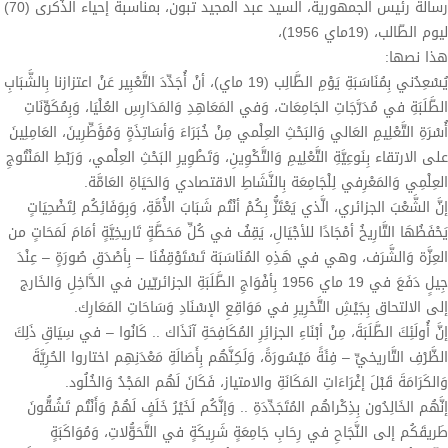
رسالة رئيس الجمهورية، السيد عبد المجيد تبون، بمناسبة إحياء الذّكرى (70)
ليوم الطّالب، (19ماي 1956)،
هذا نصها:
يُسْعِدُني بِمُنَاسَبَةِ يَوْمِ الطَّالِب (19 ماي)، أنْ أُجَدِّدَ التَّعْبِير عَنْ اعتزازنا بِالشَّبَابِ
الطَّلَبَةِ في مُدَرَّجَاتِ الجَامِعَات، وَفي المَعَاهِدِ وَالمَدَارِسِ العُلْيَا، وَبِمُكَوِّنَاتِ
أُسْرَةِ التَّعْلِيمِ العَالي وَالبَحْثِ العِلْمي مِنْ خُبَرَاءَ وَأسَاتِذَةٍ وَمُؤَطِّرِينَ، العَامِلِينَ
على الارتقاء بِنَوعِيَّةِ التَّعْلِيمِ وَالتَّكْوِينِ، وَتَطْوِيرِ البَحْثِ العِلْمي، وَرَبْطِ المَنْتُوجِ
العِلْمِي وَالمَعْرِفي لِلْجَامِعَة بِالنَّشَاطِ الاقتصادي وَالحَيَاةِ العَامَّة.
إنَّ الشَّعْبَ الجزائري، الَّذي يَعْتَزُّ بِكُمْ أنْتُم شَبَابَ الأُمَّةِ، وَبِوَفَائِكُم لِتَضْحِيَاتٍ
يَحْفَظُهَا التَّارِيخُ أمْجَادًا للأجْيَالِ، يَقِفُ في كُلِّ مَحَطَّةٍ تَاريخِيَّةٍ أمَامَ لَمَحَاتٍ من
العِزَّة وَالشَّرَف، وهي في هَذِهِ المُنَاسَبَة تَسْتَوْقِفُنَا – بِأصْدَقِ صُورَةٍ – عِنْدَ
جِيلٍ دَفَعَ في 19 ماي 1956 بِأفْوَاجِ الطَّلَبَةِ الجزائريّين في الدَّاخِلِ وَالخَارج
إلى الالتحاق بِجَيْشِ التَّحْرِيرِ في مَوَاقِعِ الإسْنَادِ وَسَاحَاتِ المَعَارِك.
إنَّ أُولَئِكَ الطَّلَبَةَ، مِنْ أبْنَاءِ الجزائِرِ المُكَافِحَةِ آنَذَاك .. كَانُوا – في سِيَاقِ ذَلِكَ
الظَّرْفِ التَّاريخيِّ – فِئَةً مَيْسُورَةً، وَلَكِنَّهُم بِأَصَالَةِ مَعْدَنِهِم اختاروا الحُرِيَّةَ
وَالكَرَامَةَ قَبْلَ إغْرَاءَاتِ المَكَانَةِ والامتياز، فَكَانَ لَهُم المَجْدُ وَالخُلُود.
إنَّهُم الخَالِدُون بِذِكْراهُم المُتَجَدِّدَةِ .. وَإنَّكُم لَخَيْرُ خَلَفٍ لَهُمْ وَأَنْتُم تَشُقُّونَ
طَريقَكُم إلى النَّجَاحِ في رِحَابِ جَامِعَةٍ شَرِيكَةٍ في التَّحَوُّلاتِ، وَمُوَاكَبَةٍ