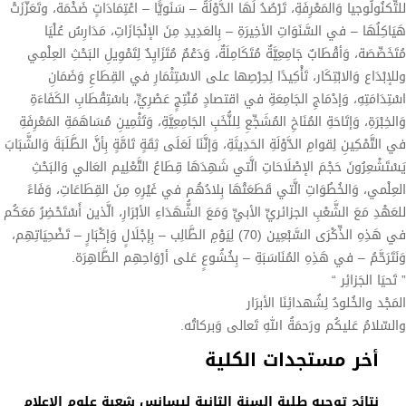
للتِّكنُولُوجيا وَالمَعْرِفَةِ، تَرْصُدُ لَهَا الدَّوْلَةُ – سَنَويًّا – اعْتِمَادَاتٍ ضَخْمَة، وتَعَزَّزَتْ
هَيَاكِلُهَا – في السَّنَوَاتِ الأخِيرَةِ – بِالعَدِيدِ مِنَ الإنْجَازَاتِ، مَدَارِسُ عُلْيَا
مُتَخَصِّصَة، وَأقْطَابٌ جَامِعِيَّةٌ مُتَكَامِلَةٌ، وَدَعْمٌ مُتَزَايِدٌ لِتَمْوِيلِ البَحْثِ العِلْمِي
وللإبْدَاع وَالابْتِكَار، تَأْكِيدًا لِحِرْصِها على الاسْتِثْمَارِ في القِطَاعِ وَضَمَانِ
اسْتِدَامَتِهِ، وَإدْمَاجِ الجَامِعَةِ في اقتصادٍ مُنْتِجٍ عَصْرِيٍّ، باسْتِقْطَابِ الكَفَاءَةِ
وَالخِبْرَةِ، وَإتَاحَةِ المُنَاخِ المُشَجِّعِ لِلنُّخَبِ الجَامِعِيَّةِ، وَتَثْمِينِ مُسَاهَمَةِ المَعْرِفَةِ
في التَّمْكِينِ لِقوامِ الدَّوْلَةِ الحَدِيثَةِ، وَإنَّنَا لَعَلَى ثِقَةٍ تَامَّةٍ بِأنَّ الطَّلَبَةَ وَالشَّبَابَ
يَسْتَشْعِرُونَ حَجْمَ الإصْلَاحَاتِ الَّتي شَهِدَهَا قِطَاعُ التَّعْلِيم العَالي وَالبَحْثِ
العِلْمي، وَالخُطُوَاتِ الَّتي قَطَعَتْهَا بِلادُهُم في غَيْرِهِ مِنَ القِطَاعَاتِ، وَفَاءً
للعَهْدِ مَعَ الشَّعْبِ الجزائريِّ الأبيِّ وَمَعَ الشُّهَدَاءِ الأبْرَارِ، الَّذين أَسْتَحْضِرُ مَعَكُم
في هَذِهِ الذِّكْرَى السَّبْعِين (70) لِيَوْمِ الطَّالِب – بِإجْلَالٍ وَإكْبَارٍ – تَضْحِيَاتِهِم،
وَنَتَرَحَّمُ – في هَذِهِ المُنَاسَبَةِ – بِخُشُوعٍ عَلى أرْوَاحِهِم الطَّاهِرَة.
” تَحيَا الجَزائِر “
المَجْد والخُلودُ لِشُهدائِنَا الأبرَار
والسّلامُ عَليكُم ورَحمَةُ اللهِ تَعالى وَبركاتُه.
أخر مستجدات الكلية
نتائج توجيه طلبة السنة الثانية ليسانس شعبة علوم الاعلام