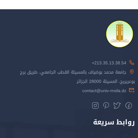
213.35.13.38.54+
جامعة محمد بوضياف بالمسيلة القطب الجامعي، طريق برج
بوعريريج، المسيلة 28000 الجزائر
contact@univ-msila.dz
روابط سريعة