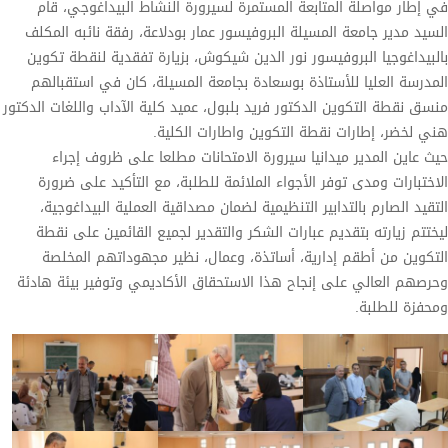
في إطار مواصلة المتابعة المستمرة لسيرورة النشاط البيداغوجي، قام
السيد مدير جامعة المسيلة البروفيسور عمار بودلاعة، رفقة نائبه المكلف
بالبيداغوجيا البروفيسور نور الدين شيكوش، بزيارة تفقدية لنقطة تكوين
المدرسة العليا للأستاذة بوسعادة بجامعة المسيلة، كان في استقبالهم
منسق نقطة التكوين الدكتور فريد بلبول، عميد كلية الآداب واللغات الدكتور
هني لخضر، إطارات نقطة التكوين واطارات الكلية.
حيث عاين المدير ميدانيا سيرورة الامتحانات مطلعا على ظروف إجراء
الاختبارات ومدى توفر الأجواء الملائمة للطلبة، مع التأكيد على ضرورة
التقيد الصارم بالتدابير التنظيمية لضمان مصداقية العملية البيداغوجية،
ليختتم زيارته بتقديم عبارات الشكر والتقدير لجميع القائمين على نقطة
التكوين من أطقم إدارية، أساتذة، وعمال، نظير مجهوداتهم المخلصة
وحرصهم العالي على إنجاح هذا الاستحقاق الأكاديمي وتوفير بيئة هادئة
ومحفزة للطلبة.