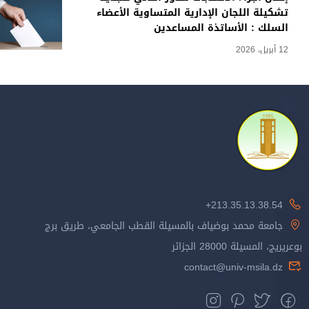
تشكيلة اللجان الإدارية المتساوية الأعضاء
السلك : الأساتذة المساعدين
12 أبريل، 2026
213.35.13.38.54+
جامعة محمد بوضياف بالمسيلة القطب الجامعي، طريق برج
بوعريريج، المسيلة 28000 الجزائر
contact@univ-msila.dz