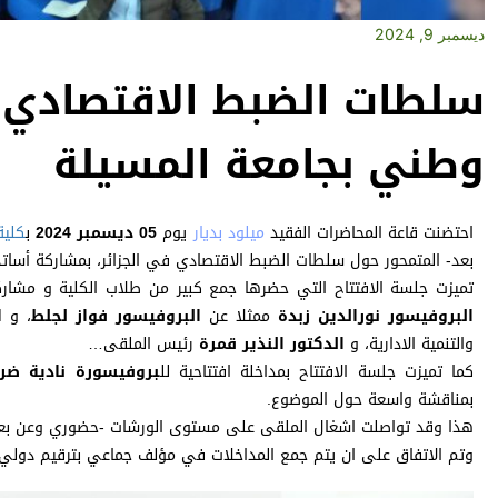
ديسمبر 9, 2024
سلطات الضبط الاقتصادي ف
وطني بجامعة المسيلة
احتضنت قاعة المحاضرات الفقيد
ميلود بديار
يوم
05 ديسمبر 2024
ب
كلية
بعد- المتمحور حول سلطات الضبط الاقتصادي في الجزائر، بمشاركة أساتذة وطلبة الدكتور
تميزت جلسة الافتتاح التي حضرها جمع كبير من طلاب الكلية و مشار
البروفيسور
نورالدين زبدة
ممثلا عن
البروفيسور فواز لجلط
، و
ا
والتنمية الادارية، و
الدكتور النذير قمرة
رئيس الملقى…
كما تميزت جلسة الافتتاح بمداخلة افتتاحية لل
بروفيسورة نادية ضر
بمناقشة واسعة حول الموضوع.
هذا وقد تواصلت اشغال الملقى على مستوى الورشات -حضوري وعن بعد- 
وتم الاتفاق على ان يتم جمع المداخلات في مؤلف جماعي بترقيم دولي