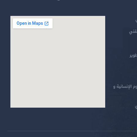
العلوم السياسية
تقني
طوير
م الإنسانية و
ي