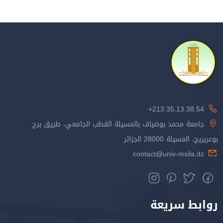
213.35.13.38.54+
جامعة محمد بوضياف بالمسيلة القطب الجامعي، طريق برج
بوعريريج، المسيلة 28000 الجزائر
contact@univ-msila.dz
روابط سريعة