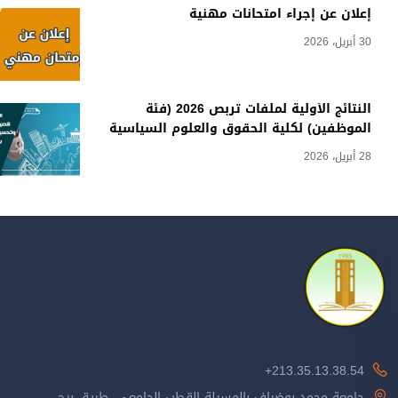
إعلان عن إجراء امتحانات مهنية
30 أبريل، 2026
النتائج الأولية لملفات تربص 2026 (فئة
الموظفين) لكلية الحقوق والعلوم السياسية
28 أبريل، 2026
213.35.13.38.54+
جامعة محمد بوضياف بالمسيلة القطب الجامعي، طريق برج