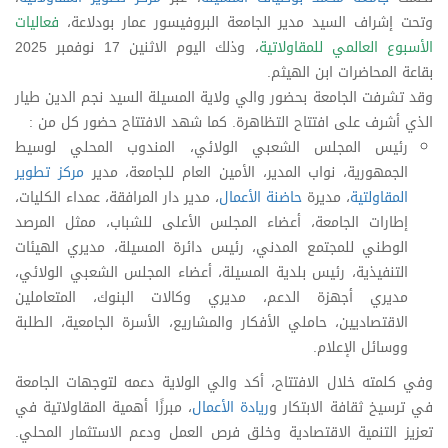
وتحت إشراف السيد مدير الجامعة البروفيسور عمار بودلاعة،
فعاليات
الأسبوع العالمي للمقاولاتية
، وذلك اليوم الاثنين 17 نوفمبر 2025
بقاعة المحاضرات ابن الهيثم.
وقد تشرفت الجامعة بحضور والي ولاية المسيلة السيد نجم الدين طيار
الذي أشرف على افتتاح التظاهرة. كما شهد الافتتاح حضور كل من :
رئيس المجلس الشعبي الولائي، المندوب المحلي لوسيط
الجمهورية، نواب المدير، الأمين العام للجامعة، مدير
مركز تطوير
المقاولتية
، مديرة
حاضنة الأعمال
، مدير دار المرافقة، عمداء الكليات،
إطارات الجامعة، أعضاء المجلس الأعلى للشباب، ممثل المرصد
الوطني للمجتمع المدني، رئيس دائرة المسيلة، مديري الهيئات
التنفيذية، رئيس بلدية المسيلة، أعضاء المجلس الشعبي الولائي،
مديري أجهزة الدعم، مديري وكالات البنوك، المتعاملين
الاقتصاديين، حاملي الأفكار والمشاريع، الأسرة الجامعية، الطلبة
ووسائل الإعلام.
وفي كلمته خلال الافتتاح، أكد والي الولاية دعمه لتوجهات الجامعة
في ترسيخ ثقافة الابتكار و
ريادة الأعمال
، مبرزًا أهمية المقاولاتية في
تعزيز التنمية الاقتصادية وخلق فرص العمل ودعم الاستثمار المحلي.