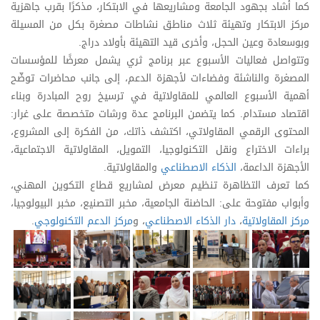
كما أشاد بجهود الجامعة ومشاريعها في الابتكار، مذكرًا بقرب جاهزية
مركز الابتكار وتهيئة ثلاث مناطق نشاطات مصغرة بكل من المسيلة
وبوسعادة وعين الحجل، وأخرى قيد التهيئة بأولاد دراج.
وتتواصل فعاليات الأسبوع عبر برنامج ثري يشمل معرضًا للمؤسسات
المصغرة والناشئة وفضاءات لأجهزة الدعم، إلى جانب محاضرات توضّح
أهمية الأسبوع العالمي للمقاولاتية في ترسيخ روح المبادرة وبناء
اقتصاد مستدام. كما يتضمن البرنامج عدة ورشات متخصصة على غرار:
المحتوى الرقمي المقاولاتي، اكتشف ذاتك، من الفكرة إلى المشروع،
براءات الاختراع ونقل التكنولوجيا، التمويل، المقاولاتية الاجتماعية،
الأجهزة الداعمة،
الذكاء الاصطناعي
والمقاولاتية.
كما تعرف التظاهرة تنظيم معرض لمشاريع قطاع التكوين المهني،
وأبواب مفتوحة على: الحاضنة الجامعية، مخبر التصنيع، مخبر البيولوجيا،
مركز المقاولاتية
،
دار الذكاء الاصطناعي
، و
مركز الدعم التكنولوجي
.