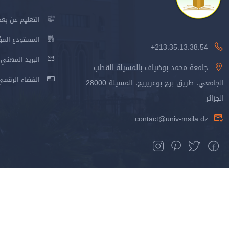
التعليم عن بعد
المستودع المؤسس
213.35.13.38.54+
البريد المهني
جامعة محمد بوضياف بالمسيلة القطب
الفضاء الرقمي
الجامعي، طريق برج بوعريريج، المسيلة 28000
الجزائر
contact@univ-msila.dz
جميع الحقوق محفوظة جامعة المسيلة - 2024