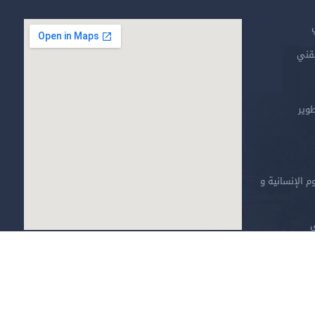
تقني
طوير
م الإنسانية و
ي