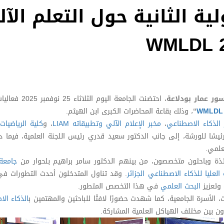
ية الثانية حول التعلم الآ
ور عمار بودلاعة
، احتضنت الجامعة اليوم الثلاثاء 25 نوفمبر 2025 فعاليات
WMLDL 
“
، وذلك بقاعة المحاضرات الكبرى ابن الهيثم.
 الذكاء الاصطناعي
،
مخبر الإعلام الآلي وتطبيقاته LIAM
، و
كلية الرياضيات 
يسًا للورشة، إلى جانب الدكتور سعيد قدري رئيس اللجنة العلمية، فيما د
علمي.
تذة وباحثون متخصصون، من بينهم الدكتور سامر براهيم بلحوار من
جامعة
لعليا للذكاء الاصطناعي الجزائر
. وقد تناول المتدخلون أحدث التطورات في
 وتعزيز
البحث العلمي
في هذا التخصص المتطور.
الأسرة الجامعية، كما شهدت حضورًا لافتًا للباحثين والمهتمين ب
الذكاء ال
ن بين مختلف الهياكل العلمية المشاركة.