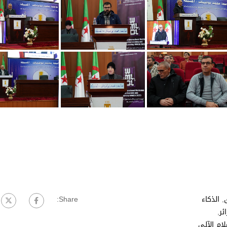
ق
,
الذكاء
Share:
ٔر
,
لام الآلي