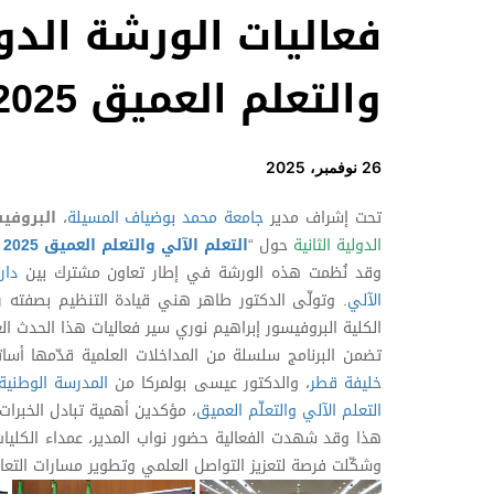
فعاليات الورشة الدول
والتعلم العميق WMLDL 2025
26 نوفمبر، 2025
تحت إشراف مدير
جامعة محمد بوضياف المسيلة
،
البروفيس
الدولية الثانية
حول “
التعلم الآلي والتعلم العميق
2025
وقد نُظمت هذه الورشة في إطار تعاون مشترك بين
دار
الآلي
. وتولّى الدكتور طاهر هني قيادة التنظيم بصفته رئ
الكلية البروفيسور إبراهيم نوري سير فعاليات هذا الحدث ال
تضمن البرنامج سلسلة من المداخلات العلمية قدّمها أسا
خليفة قطر
، والدكتور عيسى بولمركا من
المدرسة الوطنية ا
التعلم الآلي والتعلّم العميق
، مؤكدين أهمية تبادل الخبرات
هذا وقد شهدت الفعالية حضور نواب المدير، عمداء الكليات، 
وشكّلت فرصة لتعزيز التواصل العلمي وتطوير مسارات التعاو