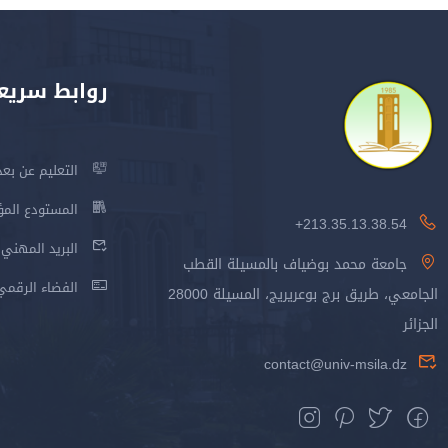
روابط سريع
التعليم عن بعد
المستودع المؤسس
213.35.13.38.54+
البريد المهني
جامعة محمد بوضياف بالمسيلة القطب
الفضاء الرقمي
الجامعي، طريق برج بوعريريج، المسيلة 28000
الجزائر
contact@univ-msila.dz