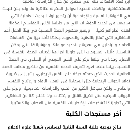
أبرز هذه الاهداف تلك التي تتحقق من خلال الدراسات العاملية
الاستكشافية، وتهدف لتحديد العوامل المكونة لظاهرة ما، ولم يكن للبحث
في الظواهر النفسية والإجتماعية أن يتطور لولا البحوث العاملية التي
ساهمت في تحديد المؤشرات التي من خلالها تقاس المفاهيم المكونة
لهذه الظواهر كميا. ويعتبر مفهوم الصحة النفسية في بيئة العمل أحد
المفاهيم التي تمتاز بالتعقيد والصعوبة، جعلها تأخذ حيزا من اهتمامات
العلماء والباحثين في سعيهم لتحديد عواملها ومؤشراتها التي يمكن
قياسها، وأثناء المسوحات التي حاولنا اجراءها لأدبيات الصحة النفسية في
العمل، وجدنا في جلها تركز على الشق المرضي أو السلبي في الصحة
النفسية، بينما عندما نعود لتعريف الصحة النفسية من منظور منظمة الصحة
العالمية الحديث الذي دعمته حركة علم النفس الإيجابي، يشير إلى ضرورة
توافر الجوانب الإيجابية مثل السعادة في العمل، الرفاه والإرتياح النفسي
والذاتي…ولكن تتجاهل الكثير من الكتب والدراسات الاكاديمية وتركز على
الجوانب المرضية مثل الضيق،القلق والإكتئاب..ولا نتكلم هنا عن المفاهيم
التي تجاوزتها تشخيصات الإضطرابات النفسية مثل العصاب والهستيريا…
أخر مستجدات الكلية
نتائج توجيه طلبة السنة الثانية ليسانس شعبة علوم الاعلام