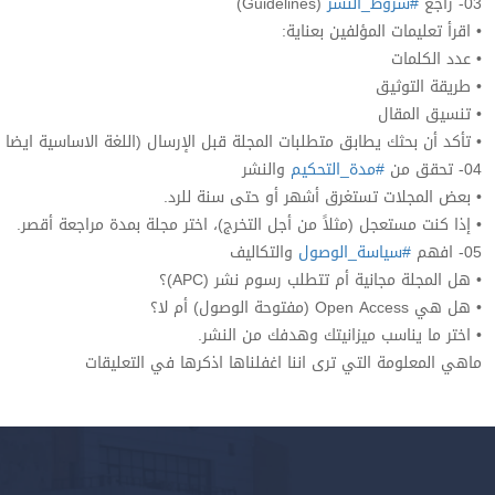
03- راجع
#شروط_النشر
(Guidelines)
• اقرأ تعليمات المؤلفين بعناية:
• عدد الكلمات
• طريقة التوثيق
• تنسيق المقال
• تأكد أن بحثك يطابق متطلبات المجلة قبل الإرسال (اللغة الاساسية ايضا
04- تحقق من
#مدة_التحكيم
والنشر
• بعض المجلات تستغرق أشهر أو حتى سنة للرد.
• إذا كنت مستعجل (مثلاً من أجل التخرج)، اختر مجلة بمدة مراجعة أقصر.
05- افهم
#سياسة_الوصول
والتكاليف
• هل المجلة مجانية أم تتطلب رسوم نشر (APC)؟
• هل هي Open Access (مفتوحة الوصول) أم لا؟
• اختر ما يناسب ميزانيتك وهدفك من النشر.
ماهي المعلومة التي ترى اننا اغفلناها اذكرها في التعليقات