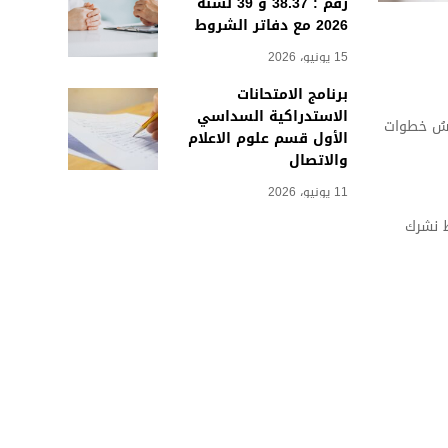
رقم : 38.37 و 39 لسنة
2026 مع دفاتر الشروط
15 يونيو، 2026
برنامج الامتحانات
الاستدراكية السداسي
قبول البحث وانتشاره. تقدم لك مديرية النشر بجامعة مسيلة UPDMSILA أهم خمسُ خطوات
الأول قسم علوم الاعلام
والاتصال
11 يونيو، 2026
ظ نشرك