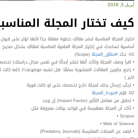
أبريل 5, 2026
كيف تختار المجلة المناسب
أساسية تساعدك في إختيار المجلة العلمية المناسبة لمقالك بشكل صحيح:
01- حدّد
#نطاق_المجلة
(Scope)
• اقرأ وصف المجلة وتأكد أنها تنشر أبحاثًا في نفس مجال دراستك( تخصصك 
• راجع عناوين المقالات المنشورة سابقًا: هل تشبه موضوعك؟( كلما كا
اكبر )
• تجنّب إرسال بحثك لمجلة خارج تخصصك حتى لو كانت قوية.
02- قيّم
#جودة_المجلة
• تحقق من معامل التأثير (Impact Factor) إن وجد.
• تأكد أن المجلة مفهرسة في قواعد بيانات معروفة مثل:
• Scopus
• Web of Science
• ابتعد عن المجلات المفترسة (Predatory Journals).