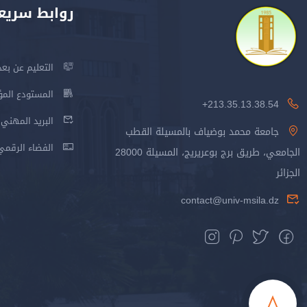
روابط سريع
التعليم عن بعد
المستودع المؤسس
213.35.13.38.54+
البريد المهني
جامعة محمد بوضياف بالمسيلة القطب
الفضاء الرقمي
الجامعي، طريق برج بوعريريج، المسيلة 28000
الجزائر
contact@univ-msila.dz