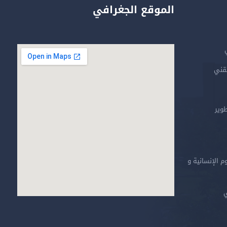
الموقع الجغرافي
تقني
طوير
م الإنسانية و
ي