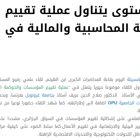
توى يتناول عملية تقييم
المحاسبية والمالية في
مسيلة
اليوم بقاعة المحاضرات الكبرى ابن الهيثم، لقاء علمي رفيع المس
ناول اللقاء موضوعا حيويا يتمثل في
“عملية تقييم المؤسسات والحوكمة ال
لي الأستاذ الدكتور صلاح الدين عريف أستاذ ب
جامعة غرونوبل
بفرنسا، وبحض
ت الجامعية
OPU
اضافة الى إطاراتهه، كما شهد اللقاء حضورا نوعيا من نو
.
لعلمي على إشكالية تقييم المؤسسات في السياق الجزائري، مشددا عل
يير البيئية والاجتماعية في تقييم الأعمال.كما سلط الضوء على كيفية مر
 التحولات التكنولوجية والتحديات الاقتصادية الراهنة.