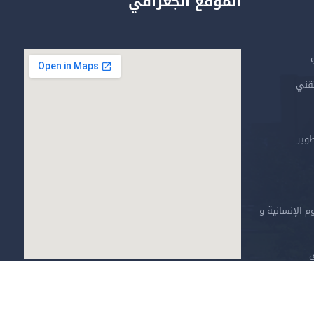
الموقع الجغرافي
تقني
طوير
م الإنسانية و
ي