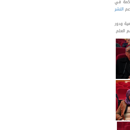
وكمة في
عم
النشر
مية ودور
 العلم.