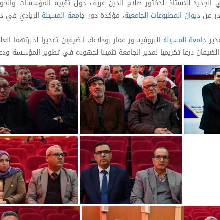
لجديد للأستاذ الدكتور صلاح الدين عريف حول تقييم المؤسسات والح
ادر عن
ديوان المطبوعات الجامعية
، مؤكدة دور
جامعة المسيلة
الريادي في د
مدير
جامعة المسيلة
البروفيسور عمار بودلاعة، الضيفين تقديرا لخبرتهما العل
ضيفان درعا تكريميا لمدير الجامعة تثمينا لجهوده في تطوير المؤسسة ودعم