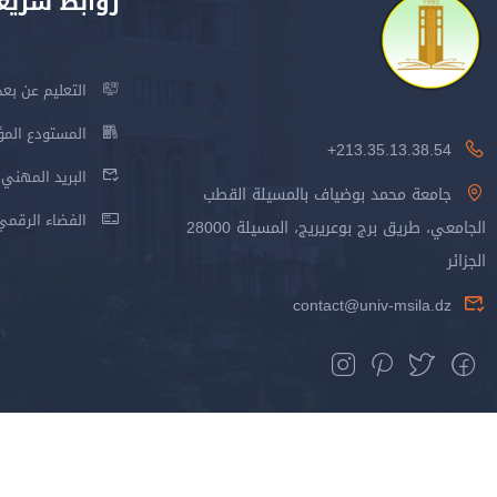
روابط سريع
التعليم عن بعد
المستودع المؤسس
213.35.13.38.54+
البريد المهني
جامعة محمد بوضياف بالمسيلة القطب
الفضاء الرقمي
الجامعي، طريق برج بوعريريج، المسيلة 28000
الجزائر
contact@univ-msila.dz