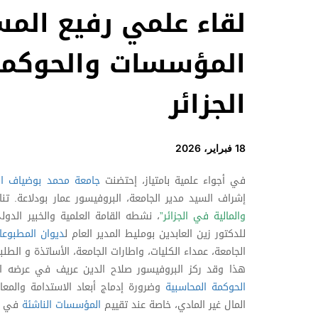
لقاء علمي رفيع المس
المؤسسات والحوكمة 
الجزائر
18 فبراير، 2026
في أجواء علمية بامتياز، إحتضنت
جامعة محمد بوضياف ال
إشراف السيد مدير الجامعة، البروفيسور عمار بودلاعة. ت
والمالية في الجزائر”
، نشطه القامة العلمية والخبير الدو
للدكتور زين العابدين بومليط المدير العام ل
ديوان المطبوعا
الجامعة، عمداء الكليات، واطارات الجامعة، الأساتذة و الطلبة
هذا وقد ركز البروفيسور صلاح الدين عريف في عرضه ا
الحوكمة المحاسبية
وضرورة إدماج أبعاد الاستدامة والمعا
المال غير المادي، خاصة عند تقييم
المؤسسات الناشئة
في ظل