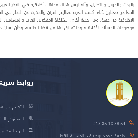
بالبحث والدرس والتحليل، وأنه ليس هناك مذاهب أخلاقية في الفكر العرب
المعاصر، معللين ذلك اكتفاء العرب بتعاليم القرآن والحديث عن النظر في ال
الأخلاقية من جهة. ومن جهة أخرى استنفاذ المفكرين العرب والمسلمين ال
موضوعات المسألة الأخلاقية وما تعالق بها من قضايا جانبية، وكأن لسان حا
روابط سريع
التعليم عن بعد
المستودع المؤسس
213.35.13.38.54+
البريد المهني
جامعة محمد بوضياف بالمسيلة القطب