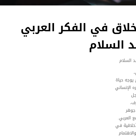
خلاق في الفكر العربي
د السلام
د السلام
،
 يوجه حياة
ه الإنساني
جل
ف،
 جوهر
ع العربي.
أخلاقية في
والاهتمام