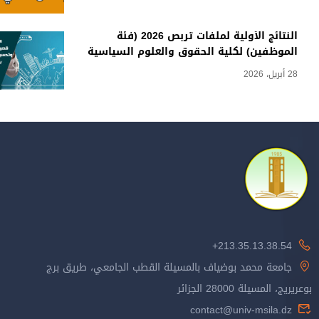
النتائج الأولية لملفات تربص 2026 (فئة
الموظفين) لكلية الحقوق والعلوم السياسية
28 أبريل، 2026
213.35.13.38.54+
جامعة محمد بوضياف بالمسيلة القطب الجامعي، طريق برج
بوعريريج، المسيلة 28000 الجزائر
contact@univ-msila.dz