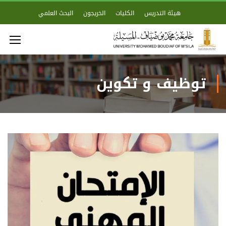
هيئة التدريس
الكليات
الخريجون
البحث العلمي
توظيف و تكوين