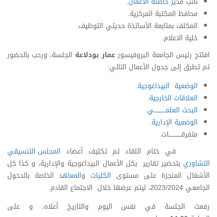
نائب مدير
حاضنة الأعمال
.
محافظ المكتبة المركزية.
المكلف بمتابعة الأساتذة حديثي التوظيف.
خلية الاعلام.
افتتح رئيس الجامعة البروفيسور
عمار بودلاعة
الجلسة، ورحب بالحضور
ثم تطرق إلى جدول الأعمال التالي:
الوضعية البيداغوجية
.
العلاقات الخارجية
.
البحث العلمــــــــــــي
.
الوضعية الإدارية
.
متفرقـــــــــــــات.
في ختام اللقاء تم تكليف أعضاء
المجلس التنسيقي
التشاوري
بتحضير تقارير بكل الأعمال البيداغوجية والإدارية، و كذا كل
الأشغال المنجزة على مستوى
الكليات
و
المعاهد
الخاصة بالدخول
الجامعي 2023/2024، ليتم عرضها خلال الاجتماع القادم.
رفعت الجلسة في نفس اليوم والتاريخ أعلاه، و على