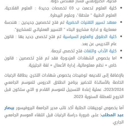
مدنية، الكتروتقني مسار مهندس دولة.
كلية العلوم تدعمت ب 03 تخصصات جديدة : العلوم الفلاحية،
العلوم الطبية ” ملحقة”، وعلوم البيطرة.
معهد تسيير التقنيات الحضرية
تم فتح تخصصين جديدين : هندسة
معمارية و ادارة مشاريع البناء ” التسيير العملياتي للمشاريع”.
كلية الحقوق والعلوم السياسية
تم فتح تخصص جديد بها : قانون
عام التدريس عن بعد.
كلية الآداب واللغات
فتح تخصص ترجمة.
اما بخصوص الشهادات المزدوجة فقد تم فتح تخصصين : قانون
خاص + نظم معلوماتية، إدارة الأعمال + لغة انجليزية.
بالإضافة إلى تقديمه توضيحات بخصوص شهادات التخرج، بطاقة الرغبات
الخاصة بالأساتذة لتحضير برنامج انطلاق الدروس للموسم الجامعي
2023/2024، عملية إعادة التسجيل للموسم القادم و التي ستكون قبل
الخروج للعطلة السنوية 2023.
أما بخصوص توجيهات الطلبة أكد نائب مدير الجامعة البروفيسور
بيصار
عبد المطلب
؛ على ضرورة دراسة الرغبات قبل انتهاء الموسم الجامعي
الجاري.