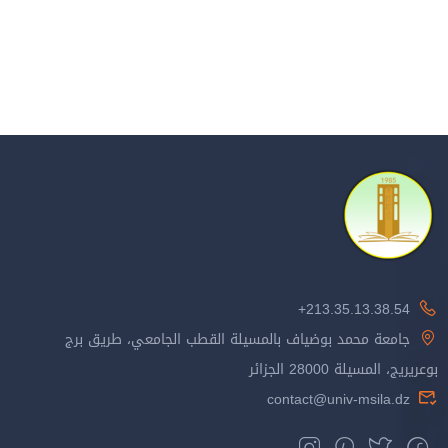
213.35.13.38.54+
جامعة محمد بوضياف بالمسيلة القطب الجامعي، طريق برج
بوعريريج، المسيلة 28000 الجزائر
contact@univ-msila.dz