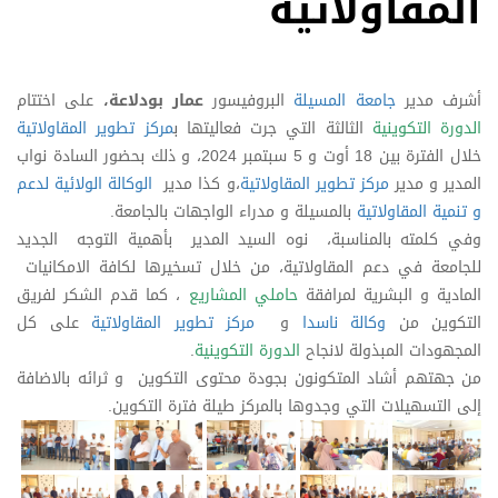
المقاولاتية
أشرف مدير
جامعة المسيلة
البروفيسور
عمار بودلاعة،
على اختتام
الدورة التكوينية
الثالثة التي جرت فعاليتها ب
مركز تطوير المقاولاتية
خلال الفترة بين 18 أوت و 5 سبتمبر 2024، و ذلك بحضور السادة نواب
المدير و مدير
مركز تطوير المقاولاتية
،و كذا مدير
الوكالة الولائية لدعم
و تنمية المقاولاتية
بالمسيلة و مدراء الواجهات بالجامعة.
وفي كلمته بالمناسبة، نوه السيد المدير بأهمية التوجه الجديد
للجامعة في دعم المقاولاتية، من خلال تسخيرها لكافة الامكانيات
المادية و البشرية لمرافقة
حاملي المشاريع
، كما قدم الشكر لفريق
التكوين من
وكالة ناسدا
و
مركز تطوير المقاولاتية
على كل
المجهودات المبذولة لانجاح
الدورة التكوينية
.
من جهتهم أشاد المتكونون بجودة محتوى التكوين و ثرائه بالاضافة
إلى التسهيلات التي وجدوها بالمركز طيلة فترة التكوين.