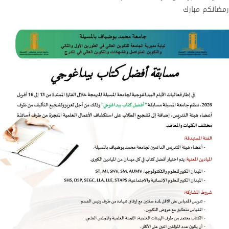
رمضانكم مبارك