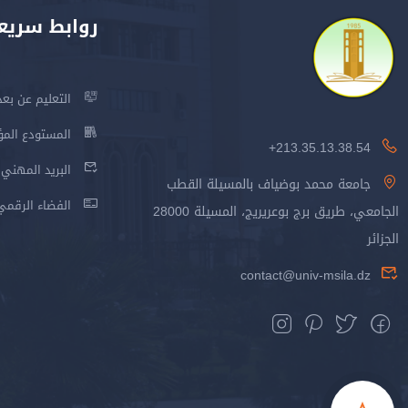
روابط سريع
التعليم عن بعد
المستودع المؤسس
213.35.13.38.54+
البريد المهني
جامعة محمد بوضياف بالمسيلة القطب
الفضاء الرقمي
الجامعي، طريق برج بوعريريج، المسيلة 28000
الجزائر
contact@univ-msila.dz