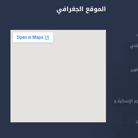
الموقع الجغرافي
تقني
طوير
م الإنسانية و
ي