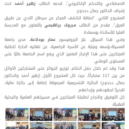
الاصطناعي والتحكم الإلكتروني”، قدمه الطالب
زهير أحمد
تحت
إشراف الدكتور جمال دحدوح.
المشروع الثاني: “لصاقة للكشف المبكر عن سرطان الثدي عن طريق
العرق”، مقدم من الطالب
مبروك براهيمي
بالتعاون مع المدرسة
العليا للأساتذة بوسعادة.
وفي هذا السياق، عبّر البروفيسور
عمار بودلاعة
، مدير جامعة
المسيلة،بإسمه ونيابة عن الأسرة الجامعية، عن تهانيه الحارة للطلبة
المبتكرين على هذا الإنجاز المتميز الذي يرفع اسم الجامعة عاليًا على
المستوى الوطني.
هذا وقد تم خلال حفل الختام، توزيع الجوائز على المشاركين الأوائل
من بين 117 مشاركًا، حيث نال المشروع الأول (زهير أحمد والدكتور
جمال دحدوح) الجائزة التشجيعية المرموقة إضافة إلى جائزة مالية،
تقديرًا لجهودهم وإبداعهم.
كل التوفيق والنجاح لطلبتنا المبتكرين في مسيرتهم العلمية والبحثية
المقبلة.