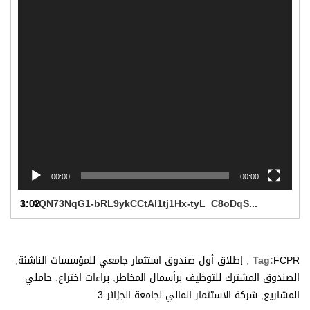
00:00
00:00
1.
3:02
AQN73NqG1-bRL9ykCCtAl1tj1Hx-tyL_C8oDqSXpZWnrAM5qsYCpwXjqxdZDf0Qi7Jkt6Uc5dWJEf7MR6BG4PECkkkLkycN4s8EbwaDOgtNRfQ
FCPR
Tag:
,
إطلاق أول صندوق استثمار جامعي للمؤسسات الناشئة
,
الصندوق المشترك للتوظيف برأسمال المخاطر
,
براءات اختراع
,
حاملي
المشاريع
,
شركة الاستثمار المالي لجامعة الجزائر 3