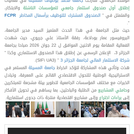
الوسط الجامعي، شاركت
جامعة محمد بوضياف المسيلة
في فعاليات
إطلاق أول صندوق استثمار جامعي للمؤسسات الناشئة
والابتكار،
والمتمثل في ”
الصندوق المشترك للتوظيف برأسمال المخاطر
FCPR
“.
حيث مثل الجامعة في هذا الحدث المتميز السيد مدير الجامعة،
البروفيسور عمار بودلاعة، رفقة الأستاذ علي جريوي، حيث شهدت
الفعالية المقامة يوم الاثنين الموافق ل 22 جوان 2026 صباحا بجامعة
الجزائر 3، الإعلان الرسمي عن إطلاق هذا الصندوق الاستثماري وكذا ”
شركة الاستثمار المالي لجامعة الجزائر 3
” (SIF\ UA3).
هذت وتأتي هذه المشاركة لتؤكد انخراط
جامعة المسيلة
المستمر في
الاستراتيجية الوطنية للتحول الاقتصادي القائم على المعرفة، وتبادل
الخبرات مع مختلف المؤسسات الجامعية لتطوير بيئة مشجعة للمبتكرين
و
حاملي المشاريع
من الطلبة والباحثين، بما يساهم في تحويل الأفكار
إلى
براءات اختراع
وإلى مشاريع اقتصادية منتجة ذات جدوى استثمارية.
Vid