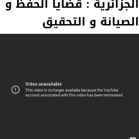
الجزائرية : قضايا الحفظ و
الصيانة و التحقيق