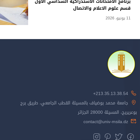
برنامج الامتحانات الاستدراكية السداسي الأول
قسم علوم الاعلام والاتصال
11 يونيو، 2026
213.35.13.38.54+
جامعة محمد بوضياف بالمسيلة القطب الجامعي، طريق برج
بوعريريج، المسيلة 28000 الجزائر
contact@univ-msila.dz