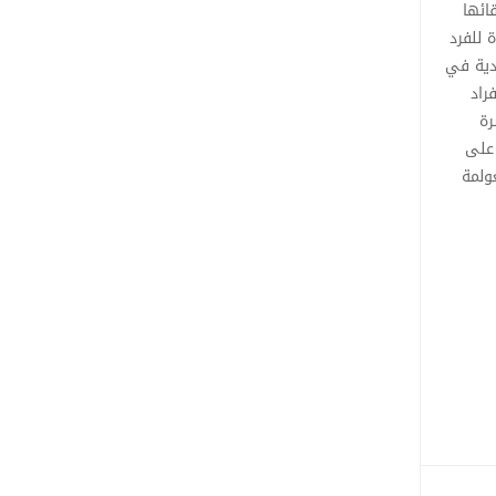
ائها
 للفرد
ادية في
راد
رة
 على
عولمة