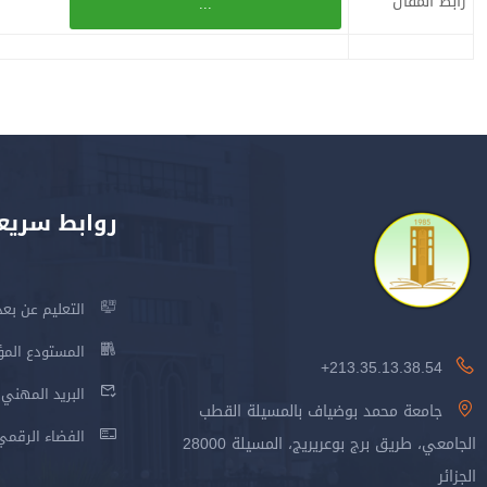
رابط المقال
...
روابط سريع
التعليم عن بعد
المستودع المؤسس
213.35.13.38.54+
البريد المهني
جامعة محمد بوضياف بالمسيلة القطب
الفضاء الرقمي
الجامعي، طريق برج بوعريريج، المسيلة 28000
الجزائر