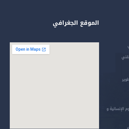
الموقع الجغرافي
تقني
طوير
م الإنسانية و
ي