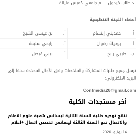
د.طالب كيحول – م.جامعي خميس مليانة
أعضاء اللجنة التنظيمية
أ‌. حمديني إبتسام
أ‌. بن عيسى الشيخ
أ‌. بوحيلة رضوان
أ‌. رابحي سليمة
ب‌. طيبي رابح
أ‌. بيبي فيصل
ترسل جميع طلبات المشاركة والملخصات وفق الآجال المحددة سلفا إلى
البريد الالكتروني:
Confmedia28@gmail.com
أخر مستجدات الكلية
نتائج توجيه طلبة السنة الثانية ليسانس شعبة علوم الاعلام
والاتصال نحو السنة الثالثة ليسانس تخصص اتصال +اعلام
14 يوليو، 2026