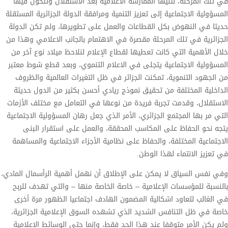
في تلك المرحلة، لتليها الممارسة الاعلامية بعد الاستقلال وتتحول فيها
المسؤولية الاجتماعية إلى تعزيز التنمية ومرافقة الدولة الجزائرية المستقلة
حديثا في النهوض بكل القطاعات والعمل على تطويرها، ولم تكن الدولة
الجزائرية في تلك المرحلة مقصرة في الاهتمام بالجانب الاعلامي وهذا من
خلال الأهمية التي كانت تعطيها لقطاع الإعلام لنلاحظ ميلاد نوع آخر من
المسؤولية الاجتماعية يتجلى في الاعلام التنموي، وبعد قطع شوط معتبر
من الجهود التنموية، تمكنت الجزائر في ظل التغيرات العالمية والظروف
الداخلية المختلفة من تحقيق نموذج ريادي أحسن بكثير من الدول حديثة
الاستقلال، وقدمت تجربة فريدة من نوعها في التعامل مع مختلف الأزمات
التي مر بها المجتمع الجزائري، الأمر الذي جعل رهان المسؤولية الاجتماعية
يتجه نحو الحفاظ على المكاسب المحققة، والعمل على استقرار البنى
الاجتماعية المختلفة، والحفاظ على نظامية الأجزاء الاجتماعية والمساهمة
في تعزيز الانتماء لهذا الوطن.
وفي نفس السياق لا يمكن على الإطلاق أن نهمل أهمية الرأسمال المادي،
بالنسبة للمؤسسات الإعلامية – خاصة الخاصة منها – والتي تهدف للربح
في الغالب لتعاود اشكالية المضمون الهادف اجتماعيا الظهور مرة أخرى
خاصة في ظل التنافس الشديد الذي تشهده السوق الإعلامية الجزائرية،
ولم يكن الأمر متوقفا عند هذا الحد فقط، وإنما حتى الوسائط الاعلامية