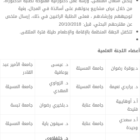
يتخلل أشغال الملتقى، ورشة عمل دكتورالية مفتوحة لطلبة الدكتوراه،
من خلال عرض مشاريع بحوثهم على أساتذة في المجال، بغية
توجيههم وإرشادهم ، فعلى الطلبة الراغبين في ذلك، إرسال ملخص
عن مقترحهم البحثي، قبل: 20/10/2018
تتكفل الجهة المنظمة بالإقامة والإطعام طيلة فترة الملتقى.
أعضاء اللجنة العلمية
د. عيسى
جامعة الأمير عبد
د.بوقرة رضوان
جامعة المسيلة
بوعافية
القادر
د. الزواوي
د. براردي نعيمة
جامعة المسيلة
جامعة المسيلة
المهدي
أ.د أوهايبية
جامعة عنابة
د.بلخيري رضوان
جامعة تبسة
فتيحة
أ.د سعدي
جامعة عنابة
د. سيفون باية
جامعة المسيلة
وحيدة
د. خلفلاوي