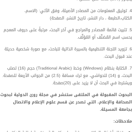
4. توثيق المعلومات من المصادر الأصيلة، وفق الآتي: (الاسم،
الكتاب،الطبعة ، دار النشر، تاريخ النشر، الصفحة)
5. تثبيت قائمة المصـادر والمراجع في آخر البحث، مرتبةً على حروف المعجم
بحسب اسم المُصَنِّف أو المُؤلِّف.
6. تزويد اللجنة التنظيمية بالسيرة الذاتية للباحث، مع صورة شخصية حديثة
عند قبول البحث.
7. الكتابة بنظام (Windows) وخط (Traditional Arabic) حجم (16) لصلب
البحث، و (14) للحواشي، مع ترك مسافة (2.5) من الجوانب الأربعة للصفحة.
ويشترط في البحث أن لا يزيد على (20)صفحة.
البحوث المقبولة في الملتقى ستنشر في مجلة روئ الدولية لبحوث
الصحافة والإعلام، التي تصدر عن قسم علوم الإعلام والاتصال
بجامعة المسيلة.
ملاحظات: