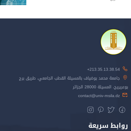
213.35.13.38.54+
جامعة محمد بوضياف بالمسيلة القطب الجامعي، طريق برج
بوعريريج، المسيلة 28000 الجزائر
contact@univ-msila.dz
روابط سريعة