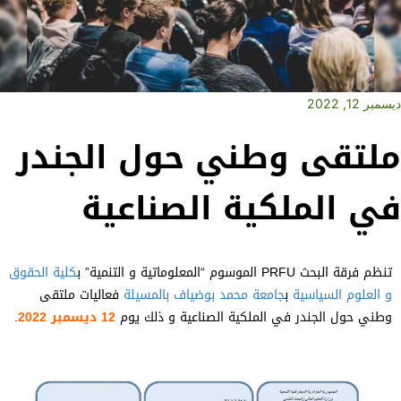
خلي
مرك
اللج
خلي
ديسمبر 12, 2022
خلي
ملتقى وطني حول الجندر
في الملكية الصناعية
مدي
ن.م
الث
تنظم فرقة البحث PRFU الموسوم “المعلوماتية و التنمية” ب
كلية الحقوق
ن.م
الث
و العلوم السياسية
ب
جامعة محمد بوضياف بالمسيلة
فعاليات ملتقى
التك
وطني حول الجندر في الملكية الصناعية و ذلك يوم
12 ديسمبر 2022
.
ن.م 
الت
ن.م